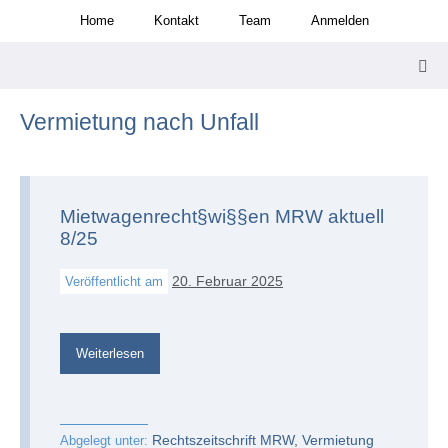
Zum
Home
Kontakt
Team
Anmelden
Inhalt
springen
Men
Scha
Vermietung nach Unfall
Mietwagenrecht§wi§§en MRW aktuell
8/25
20. Februar 2025
Veröffentlicht am
Mietwagenrecht§wi§§en
Weiterlesen
MRW
aktuell
8/25
Rechtszeitschrift MRW
,
Vermietung
Abgelegt unter: