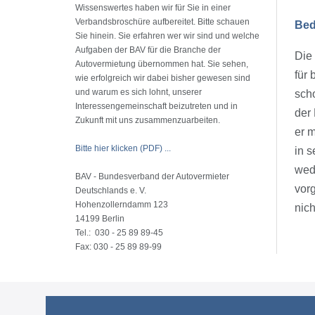
Wissenswertes haben wir für Sie in einer
Verbandsbroschüre aufbereitet. Bitte schauen
Bed
Sie hinein. Sie erfahren wer wir sind und welche
Aufgaben der BAV für die Branche der
Die
Autovermietung übernommen hat. Sie sehen,
für 
wie erfolgreich wir dabei bisher gewesen sind
und warum es sich lohnt, unserer
scho
Interessengemeinschaft beizutreten und in
der
Zukunft mit uns zusammenzuarbeiten.
er 
Bitte hier klicken (PDF) ...
in 
wede
BAV - Bundesverband der Autovermieter
vor
Deutschlands e. V.
Hohenzollerndamm 123
nic
14199 Berlin
Tel.: 030 - 25 89 89-45
Fax: 030 - 25 89 89-99