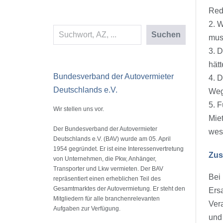
Red
2. 
Suchen
Suchen
muss
3. D
hät
Bundesverband der Autovermieter
4. 
Deutschlands e.V.
Wegr
5. F
Wir stellen uns vor.
Miet
Der Bundesverband der Autovermieter
wesh
Deutschlands e.V. (BAV) wurde am 05. April
1954 gegründet. Er ist eine Interessenvertretung
Zus
von Unternehmen, die Pkw, Anhänger,
Transporter und Lkw vermieten. Der BAV
Bei
repräsentiert einen erheblichen Teil des
Gesamtmarktes der Autovermietung. Er steht den
Ersa
Mitgliedern für alle branchenrelevanten
Vera
Aufgaben zur Verfügung.
und 