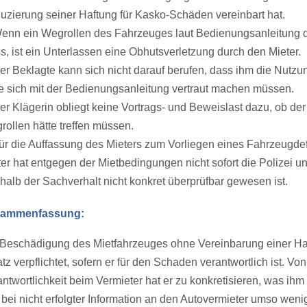
uzierung seiner Haftung für Kasko-Schäden vereinbart hat.
Wenn ein Wegrollen des Fahrzeuges laut Bedienungsanleitung 
, ist ein Unterlassen eine Obhutsverletzung durch den Mieter.
er Beklagte kann sich nicht darauf berufen, dass ihm die Nutz
te sich mit der Bedienungsanleitung vertraut machen müssen.
Der Klägerin obliegt keine Vortrags- und Beweislast dazu, ob d
ollen hätte treffen müssen.
ür die Auffassung des Mieters zum Vorliegen eines Fahrzeugdefe
er hat entgegen der Mietbedingungen nicht sofort die Polizei u
alb der Sachverhalt nicht konkret überprüfbar gewesen ist.
ammenfassung:
 Beschädigung des Mietfahrzeuges ohne Vereinbarung einer Haft
tz verpflichtet, sofern er für den Schaden verantwortlich ist. V
ntwortlichkeit beim Vermieter hat er zu konkretisieren, was ihm
bei nicht erfolgter Information an den Autovermieter umso wen