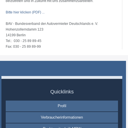
beizutreten und in Zukunft mit uns zusammenzuarbeiten.
Bitte hier klicken (PDF) ...
BAV - Bundesverband der Autovermieter Deutschlands e. V.
Hohenzollerndamm 123
14199 Berlin
Tel.: 030 - 25 89 89-45
Fax: 030 - 25 89 89-99
Quicklinks
Profil
Verbraucherinformationen