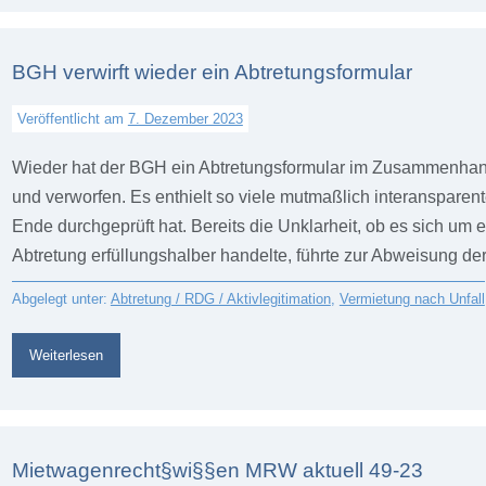
BGH verwirft wieder ein Abtretungsformular
Veröffentlicht am
7. Dezember 2023
Wieder hat der BGH ein Abtretungsformular im Zusammenhang
und verworfen. Es enthielt so viele mutmaßlich interansparen
Ende durchgeprüft hat. Bereits die Unklarheit, ob es sich um
Abtretung erfüllungshalber handelte, führte zur Abweisung de
Abgelegt unter:
Abtretung / RDG / Aktivlegitimation
,
Vermietung nach Unfall
Weiterlesen
BGH
verwirft
wieder
ein
Abtretungsformular
Mietwagenrecht§wi§§en MRW aktuell 49-23