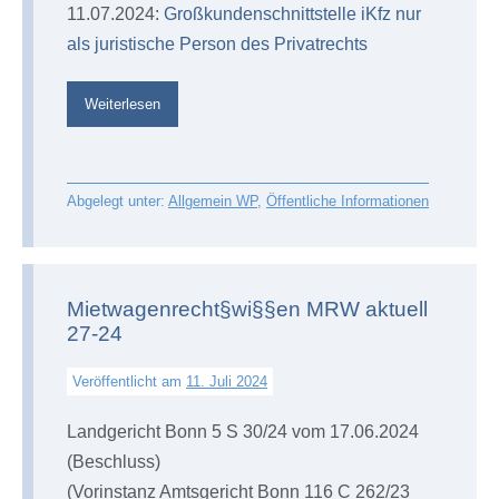
11.07.2024:
Großkundenschnittstelle iKfz nur
als juristische Person des Privatrechts
Aktuelle
Weiterlesen
Informationen
für
Mitglieder,
abrufbar
mit
Benutzername
Abgelegt unter:
Allgemein WP
,
Öffentliche Informationen
und
Passwort
Mietwagenrecht§wi§§en MRW aktuell
27-24
Veröffentlicht am
11. Juli 2024
Landgericht Bonn 5 S 30/24 vom 17.06.2024
(Beschluss)
(Vorinstanz Amtsgericht Bonn 116 C 262/23