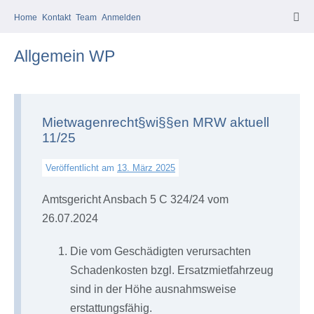
Zum
Home
Kontakt
Team
Anmelden
Men
Inhalt
Scha
springen
Allgemein WP
Mietwagenrecht§wi§§en MRW aktuell
11/25
Veröffentlicht am
13. März 2025
Amtsgericht Ansbach 5 C 324/24 vom
26.07.2024
Die vom Geschädigten verursachten
Schadenkosten bzgl. Ersatzmietfahrzeug
sind in der Höhe ausnahmsweise
erstattungsfähig.