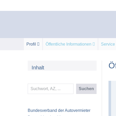
Zum
Inhalt
springen
Profil
Öffentliche Informationen
Service
Öf
Inhalt
Suchen
Suchen
Bundesverband der Autovermieter