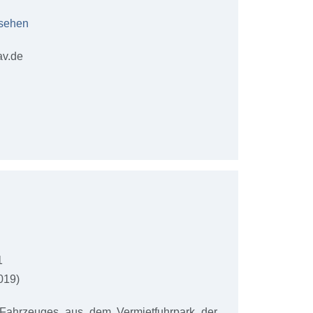
nsehen
av.de
1
019)
Fahrzeuges aus dem Vermietfuhrpark der