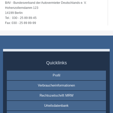
BAV - Bundesverband der Autovermieter Deutschlands e. V.
Hohenzollerndamm 123
14199 Berlin
Tel.: 030 - 25 89 89-45
Fax: 030 - 25 89 89-99
Quicklinks
Profil
Verbraucherinformationen
Rechtszeitschrift MRW
Urteilsdatenbank