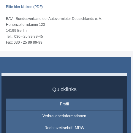
Bitte hier klicken (PDF) ...
BAV - Bundesverband der Autovermieter Deutschlands e. V.
Hohenzollerndamm 123
14199 Berlin
Tel.: 030 - 25 89 89-45
Fax: 030 - 25 89 89-99
Quicklinks
Profil
Verbraucherinformationen
Rechtszeitschrift MRW