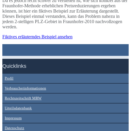
Da es jedoch recht schwer zu verstehen ist, wie sich konkret aus der
Fraunhofer-Methode erheblichen Preisreduzierungen ergeben
können, ist hier ein fiktives Beispiel zur Erläuterung dargestellt.
Dieses Beispiel einmal verstanden, kann das Problem nahezu in
jedem 2-stelligen PLZ-Gebiet in Fraunhofer-2010 nachvollzogen
werden.
Fiktives erläuterndes Beispiel ansehen
Quicklinks
Profil
Verbraucherinformationen
Rechtszeitschrift MRW
Urteilsdatenbank
Impressum
Datenschutz