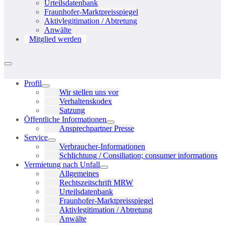
Urteilsdatenbank
Fraunhofer-Marktpreisspiegel
Aktivlegitimation / Abtretung
Anwälte
Mitglied werden
Menü-
Schalter
Profil
Menü-
Wir stellen uns vor
Schalter
Verhaltenskodex
Satzung
Öffentliche Informationen
Menü-
Ansprechpartner Presse
Schalter
Service
Menü-
Verbraucher-Informationen
Schalter
Schlichtung / Consiliation; consumer informations
Vermietung nach Unfall
Menü-
Allgemeines
Schalter
Rechtszeitschrift MRW
Urteilsdatenbank
Fraunhofer-Marktpreisspiegel
Aktivlegitimation / Abtretung
Anwälte