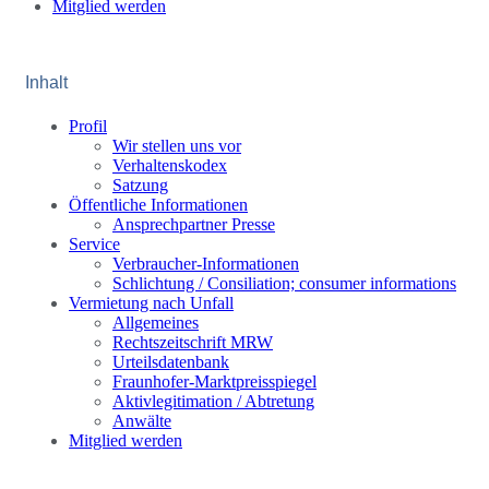
Mitglied werden
Inhalt
Profil
Wir stellen uns vor
Verhaltenskodex
Satzung
Öffentliche Informationen
Ansprechpartner Presse
Service
Verbraucher-Informationen
Schlichtung / Consiliation; consumer informations
Vermietung nach Unfall
Allgemeines
Rechtszeitschrift MRW
Urteilsdatenbank
Fraunhofer-Marktpreisspiegel
Aktivlegitimation / Abtretung
Anwälte
Mitglied werden