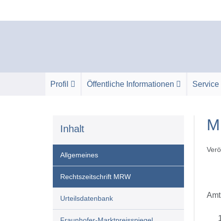
Zum
Inhalt
springen
Profil
Öffentliche Informationen
Service
M
Inhalt
Verö
Allgemeines
Rechtszeitschrift MRW
Amts
Urteilsdatenbank
Fraunhofer-Marktpreisspiegel