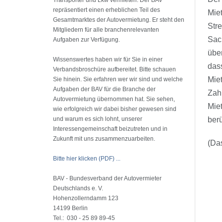
Transporter und Lkw vermieten. Der BAV
repräsentiert einen erheblichen Teil des
Mie
Gesamtmarktes der Autovermietung. Er steht den
Str
Mitgliedern für alle branchenrelevanten
Sach
Aufgaben zur Verfügung.
über
Wissenswertes haben wir für Sie in einer
das
Verbandsbroschüre aufbereitet. Bitte schauen
Miet
Sie hinein. Sie erfahren wer wir sind und welche
Aufgaben der BAV für die Branche der
Zahl
Autovermietung übernommen hat. Sie sehen,
Mie
wie erfolgreich wir dabei bisher gewesen sind
und warum es sich lohnt, unserer
berü
Interessengemeinschaft beizutreten und in
Zukunft mit uns zusammenzuarbeiten.
(Das
Bitte hier klicken (PDF) ...
BAV - Bundesverband der Autovermieter
Deutschlands e. V.
Hohenzollerndamm 123
14199 Berlin
Tel.: 030 - 25 89 89-45