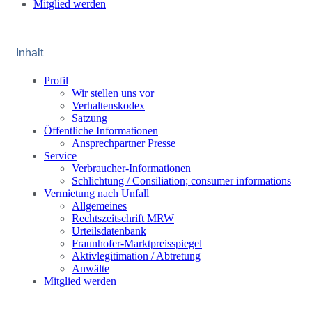
Mitglied werden
Inhalt
Profil
Wir stellen uns vor
Verhaltenskodex
Satzung
Öffentliche Informationen
Ansprechpartner Presse
Service
Verbraucher-Informationen
Schlichtung / Consiliation; consumer informations
Vermietung nach Unfall
Allgemeines
Rechtszeitschrift MRW
Urteilsdatenbank
Fraunhofer-Marktpreisspiegel
Aktivlegitimation / Abtretung
Anwälte
Mitglied werden