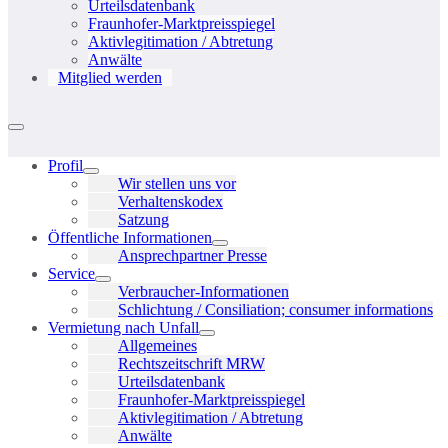
Urteilsdatenbank
Fraunhofer-Marktpreisspiegel
Aktivlegitimation / Abtretung
Anwälte
Mitglied werden
Menü-
Schalter
Profil
Menü-
Wir stellen uns vor
Schalter
Verhaltenskodex
Satzung
Öffentliche Informationen
Menü-
Ansprechpartner Presse
Schalter
Service
Menü-
Verbraucher-Informationen
Schalter
Schlichtung / Consiliation; consumer informations
Vermietung nach Unfall
Menü-
Allgemeines
Schalter
Rechtszeitschrift MRW
Urteilsdatenbank
Fraunhofer-Marktpreisspiegel
Aktivlegitimation / Abtretung
Anwälte