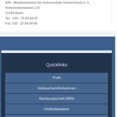
BAV - Bundesverband der Autovermieter Deutschlands e. V.
Hohenzollerndamm 123
14199 Berlin
Tel.: 030 - 25 89 89-45
Fax: 030 - 25 89 89-99
Quicklinks
Profil
Verbraucherinformationen
Rechtszeitschrift MRW
Urteilsdatenbank