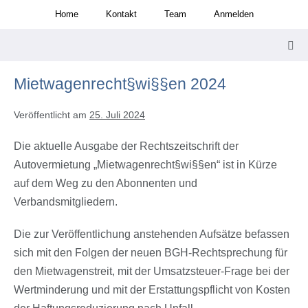
Zum
Home
Kontakt
Team
Anmelden
Inhalt
springen
Men
Scha
Mietwagenrecht§wi§§en 2024
Veröffentlicht am
25. Juli 2024
Die aktuelle Ausgabe der Rechtszeitschrift der
Autovermietung „Mietwagenrecht§wi§§en“ ist in Kürze
auf dem Weg zu den Abonnenten und
Verbandsmitgliedern.
Die zur Veröffentlichung anstehenden Aufsätze befassen
sich mit den Folgen der neuen BGH-Rechtsprechung für
den Mietwagenstreit, mit der Umsatzsteuer-Frage bei der
Wertminderung und mit der Erstattungspflicht von Kosten