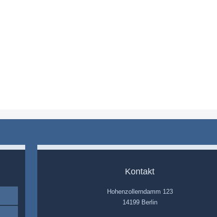
Kontakt
Hohenzollerndamm 123
14199 Berlin