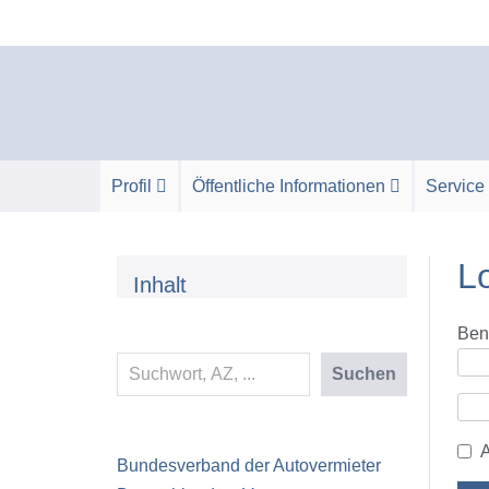
Zum
Inhalt
springen
Profil
Öffentliche Informationen
Service
L
Inhalt
Ben
Suchen
Suchen
A
Bundesverband der Autovermieter